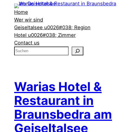
Home
Wer wir sind
Geiseltalsee u0026#038; Region
Hotel u0026#038; Zimmer
Contact us
S
u
c
h
e
Warias Hotel &
n
Restaurant in
Braunsbedra am
Geiseltalsee