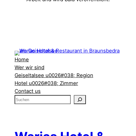
Home
Wer wir sind
Geiseltalsee u0026#038; Region
Hotel u0026#038; Zimmer
Contact us
S
u
c
h
e